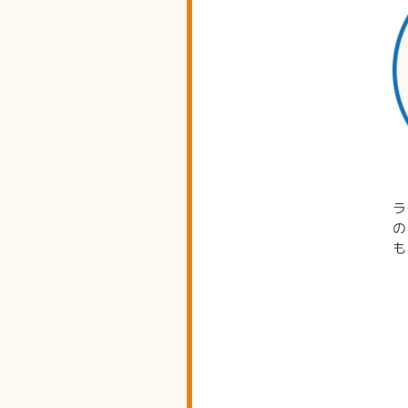
ラ
の
も