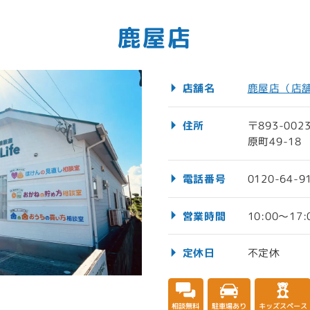
鹿屋店
店舗名
鹿屋店（店
住所
〒893-0
原町49-1
電話番号
0120-64-9
営業時間
10:00～17:
定休日
不定休
相談無料
駐車場あり
キッズスペース