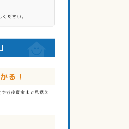
しください。
」
わかる！
費や老後資金まで見据え