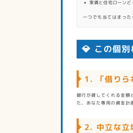
家賃と住宅ローンど
一つでも当てはまった
💎 この個
1. 「借り
銀行が貸してくれる金額
た、あなた専用の資金計
2. 中立な