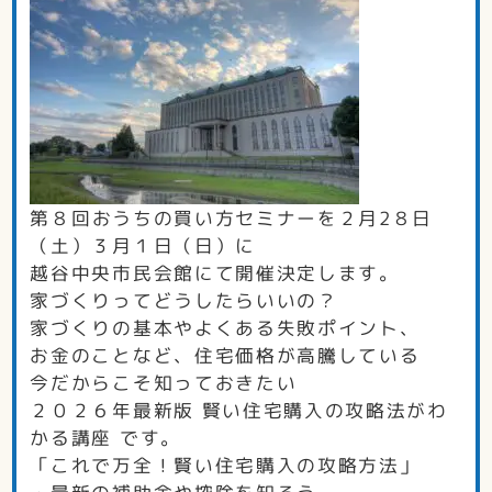
第８回
お
う
ちの
買い
方セ
ミ
ナーを２月2８日
（土）３月１
日（日）に
越谷中央市民会館にて開催決定します。
家づくりってどうしたらいいの？
家づくりの基本やよくある失敗ポイント、
お金のことなど、住宅価格が高騰している
今だからこそ
知っておきたい
２０２６年最新版 賢い住宅購入の攻略法がわ
かる講座 です。
「これで万全！賢い住宅購入の攻略方法」